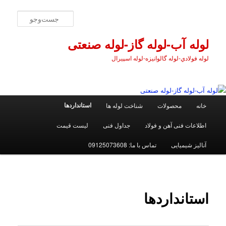
پرش
به
جست‌و
محتوای
اصلی
لوله آب-لوله گاز-لوله صنعتی
لوله فولادي-لوله گالوانیزه-لوله اسپیرال
فهرست
استانداردها
خانه
محصولات
شناخت لوله ها
اصلی
اطلاعات فنی آهن و فولاد
جداول فنی
ليست قيمت
آنالیز شیمیایی
تماس با ما: 09125073608
استانداردها