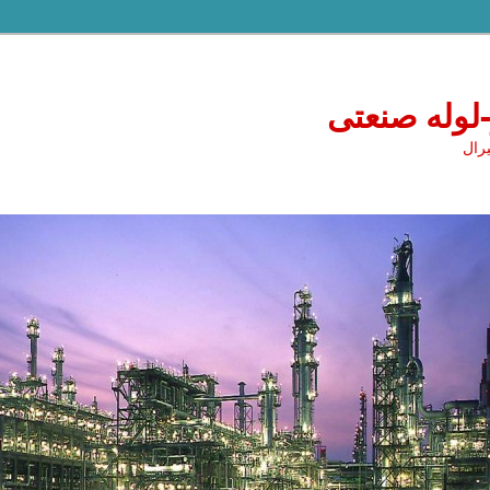
-لوله صنعتی
یرال