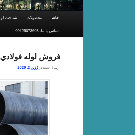
فهرست
خانه
محصولات
شناخت لوله
اصلی
تماس با ما: 09125073608
فروش لوله فولادي،
ارسال شده در
ژوئن 2, 2026