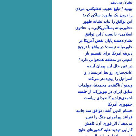
نشان می‌دهد
ببینید / تبلیغ عجیب نتفلیکس، مردی
را درون یک بیلبورد ساکن کرد!
این توافق را نباید نشانه ظهور
«خاورمیانه پساآمریکایی» یا «ناتوی
اسلامی» دانست / این توافق
نشان‌دهنده پایان نقش آمریکا در
خاورمیانه نیست؛ در واقع با ترجیح
دیرینه آمریکا برای تقسیم بار
امنیتی در منطقه همخوانی دارد /
در عین حال این پیمان آینده
عادی‌سازی روابط عربستان و
اسرائیل را پیچیده‌تر می‌کند
ویدیو / ناگفته‌‌ی محمدنیا، دیپلمات
سابق ایران در نیویورک، از جلسه
احمدی‌نژاد و کاندیدای ریاست
جمهوری آمریکا
حسام الدین آشنا: توافق سه جانبه
قواعد پیرامونی جنگ را تغییر
می‌دهد / اثر فوری آن، کاهش
کارایی تهدید علیه کشور‌های خلیج
فارس و افزایش احتمال ورود