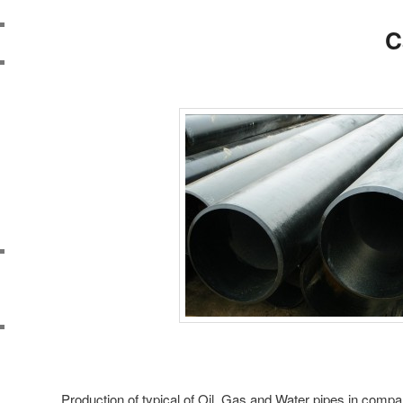
C
Production of typical of Oil, Gas and Water pipes in compar