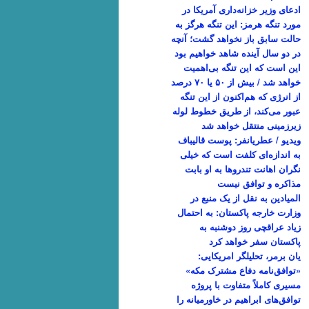
ادعای وزیر خزانه‌داری آمریکا در
مورد تنگه هرمز: این تنگه هرگز به
حالت سابق باز نخواهد گشت؛ آنچه
در دو سال آینده شاهد خواهیم بود
این است که این تنگه بی‌اهمیت
خواهد شد / بیش از ۵۰ یا ۷۰ درصد
از انرژی که هم‌اکنون از این تنگه
عبور می‌کند، از طریق خطوط لوله
زیرزمینی منتقل خواهد شد
ویدیو / عطریانفر: پوست قالیباف
به اندازه‌ای کلفت است که خیلی
نگران اهانت تندروها به او بابت
مذاکره و توافق نیست
المیادین به نقل از یک منبع در
وزارت خارجه پاکستان: به احتمال
زیاد عراقچی روز دوشنبه به
پاکستان سفر خواهد کرد
یان برمر، تحلیلگر امریکایی:
«توافق‌نامه دفاع مشترک مکه»
مسیری کاملاً متفاوت با پروژه
توافق‌های ابراهیم در خاورمیانه را