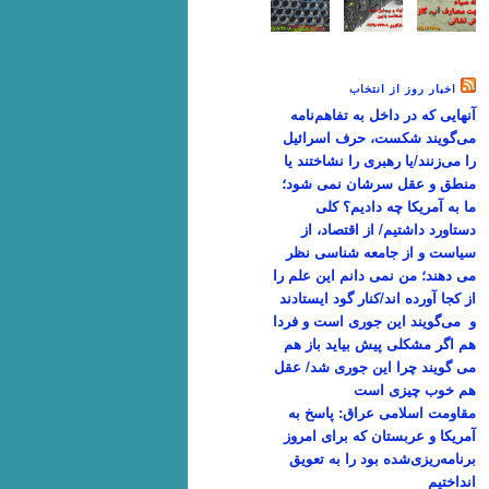
اخبار روز از انتخاب
آنهایی که در داخل به تفاهم‌نامه
می‌گویند شکست، حرف اسرائیل
را می‌زنند/یا رهبری را نشاختند یا
منطق و عقل سرشان نمی شود؛
ما به آمریکا چه دادیم؟ کلی
دستاورد داشتیم/ از اقتصاد، از
سیاست و از جامعه شناسی نظر
می دهند؛ من نمی دانم این علم را
از کجا آورده اند/کنار گود ایستادند
و می‌گویند این جوری است و فردا
هم اگر مشکلی پیش بیاید باز هم
می گویند چرا این جوری شد/ عقل
هم خوب چیزی است
مقاومت اسلامی عراق: پاسخ به
آمریکا و عربستان که برای امروز
برنامه‌ریزی‌شده بود را به تعویق
انداختیم