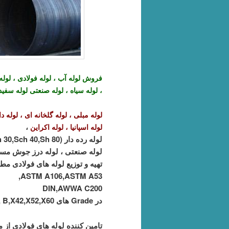
فروش لوله آب ، لوله فولادی ، لوله گ
، لوله سیاه ، لوله صنعتی لوله سفی
لوله مبلی ، لوله گلخانه ای ، لوله 
،
لوله اسپانیا ، لوله اکراین
لوله رده دار (Sch 20,Sch 30,Sch 40,Sh 80) ،
لوله صنعتی ، لوله درز جوش مستقیم ، لوله اس
تهیه و توزیع لوله های فولادی مطابق با ا
ASTM A106,ASTM A53,
DIN,AWWA C200
در Grade های B,X42,X52,X60 ,…
تامین کننده لوله های فولادی از 