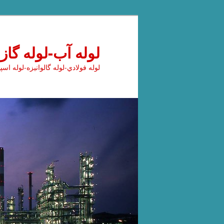
پرش
به
محتوای
لوله آب-لوله گاز
اصلی
لوله فولادي-لوله گالوانیزه-لوله اسپ