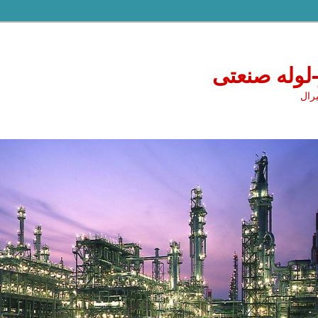
-لوله صنعتی
یرال