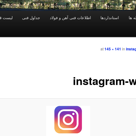
 ها
استانداردها
اطلاعات فنی آهن و فولاد
جداول فنی
ليست ق
145 × 141
in
insta
instagram-w