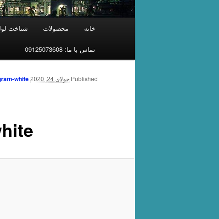
فهرست
خانه
محصولات
شناخت لوله
اصلی
تماس با ما: 09125073608
Published
جولای 24, 2020
at
gram-white
hite